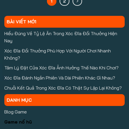
1
2
BÀI VIẾT MỚI
Hiểu Đúng Về Tỷ Lệ Ăn Trong Xóc Đĩa Đổi Thưởng Hiện
Nay
Xóc Đĩa Đổi Thưởng Phù Hợp Với Người Chơi Nhanh
Không?
Tâm Lý Đặt Cửa Xóc Đĩa Ảnh Hưởng Thế Nào Khi Chơi?
Xóc Đĩa Đánh Ngắn Phiên Và Dài Phiên Khác Gì Nhau?
Chuỗi Kết Quả Trong Xóc Đĩa Có Thật Sự Lặp Lại Không?
DANH MỤC
Blog Game
Game nổ hũ