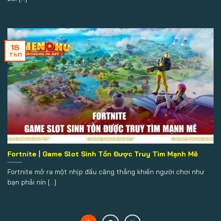
18
Th11
Fortnite | Game Slot Sinh Tồn Được Truy Tìm Mạnh Mẽ
Fortnite mở ra một nhịp đấu căng thẳng khiến người chơi như
bạn phải nín [...]