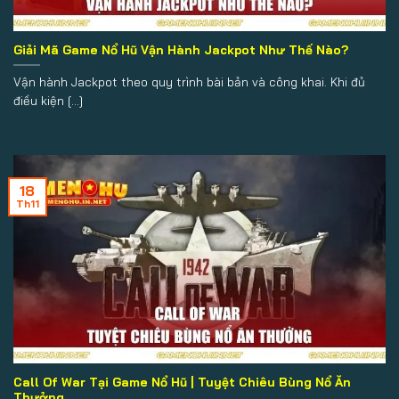
Giải Mã Game Nổ Hũ Vận Hành Jackpot Như Thế Nào?
Vận hành Jackpot theo quy trình bài bản và công khai. Khi đủ
điều kiện [...]
18
Th11
Call Of War Tại Game Nổ Hũ | Tuyệt Chiêu Bùng Nổ Ăn
Thưởng