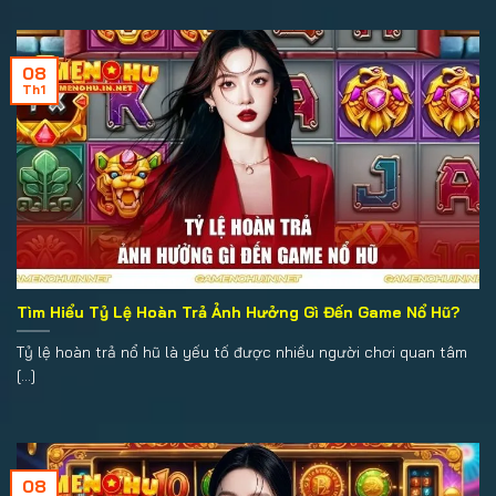
08
Th1
Tìm Hiểu Tỷ Lệ Hoàn Trả Ảnh Hưởng Gì Đến Game Nổ Hũ?
Tỷ lệ hoàn trả nổ hũ là yếu tố được nhiều người chơi quan tâm
[...]
08